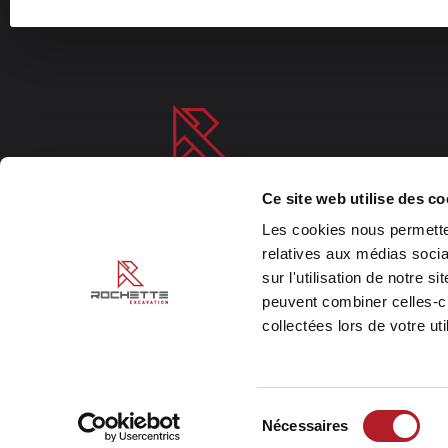
Ce site web utilise des c
Les cookies nous permetten
Rochette Excavation est une entreprise familiale d’exper
relatives aux médias socia
excavation depuis plus de 50 ans.
sur l'utilisation de notre 
RBQ : 8251-4308-51
peuvent combiner celles-ci
collectées lors de votre uti
Sélection
Nécessaires
Rochette Excavation © 2024. Tous droits réservés.
du