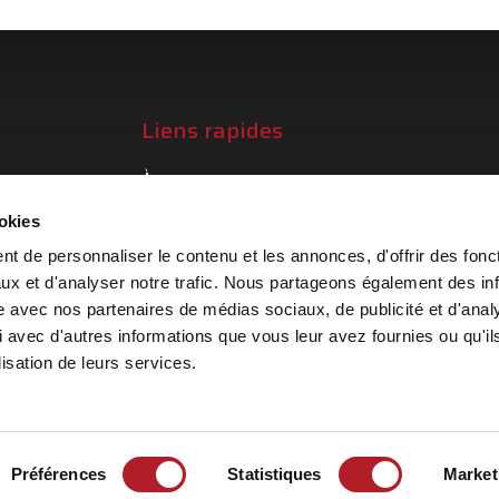
Liens rapides
À propos
Services
ookies
Réalisations
t de personnaliser le contenu et les annonces, d'offrir des fonct
ts en
ux et d'analyser notre trafic. Nous partageons également des in
Carrières
site avec nos partenaires de médias sociaux, de publicité et d'anal
 avec d'autres informations que vous leur avez fournies ou qu'il
lisation de leurs services.
Préférences
Statistiques
Market