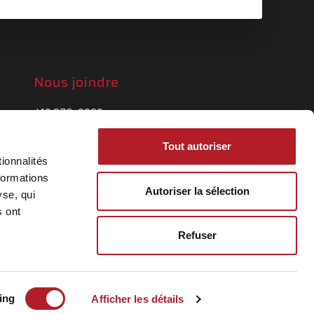
Nous joindre
418 876-2880
info@rochetteexcavation.com
Tout autoriser
Contact
ionnalités
formations
Autoriser la sélection
yse, qui
s ont
Refuser
ing
Afficher les détails
Politique de confidentalité