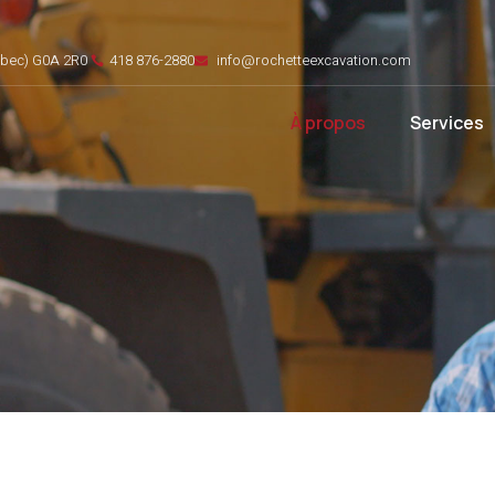
uébec) G0A 2R0
418 876-2880
info@rochetteexcavation.com
À propos
Services