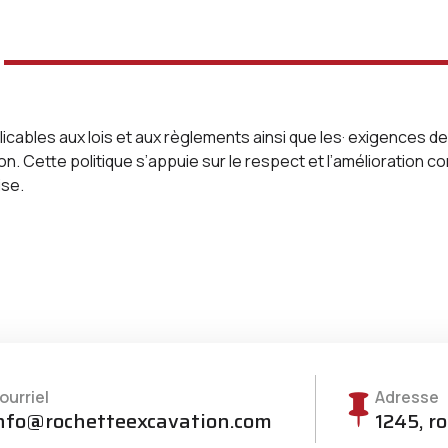
cables aux lois et aux règlements ainsi que les· exigences de
. Cette politique s’appuie sur le respect et l’amélioration con
ise.
ourriel
Adresse
nfo@rochetteexcavation.com
1245, r