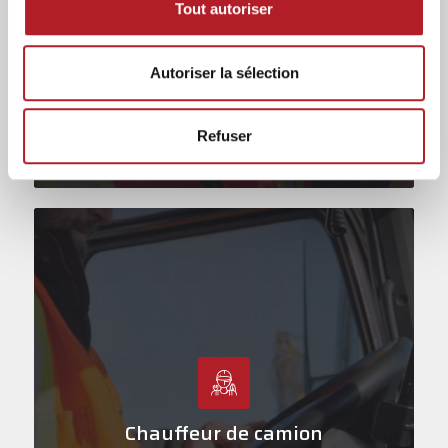
Employé de cours
Tout autoriser
r
•
r
Autoriser la sélection
•
p
Refuser
D
•
d
Chauffeur de camion
•