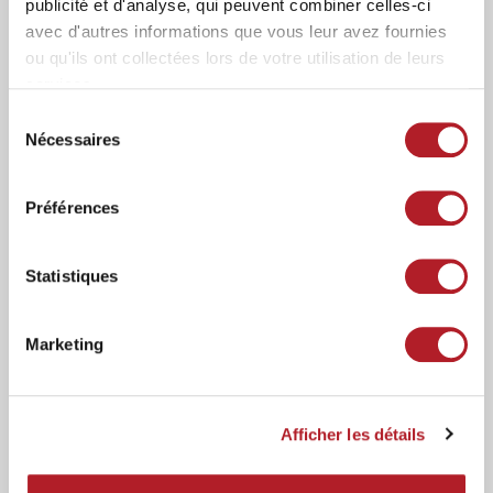
publicité et d'analyse, qui peuvent combiner celles-ci
•
Commissionnaire / Responsable
avec d'autres informations que vous leur avez fournies
s
des approvision-nements
ou qu'ils ont collectées lors de votre utilisation de leurs
•
services.
b
•
Sélection
l
Nécessaires
du
consentement
Préférences
Statistiques
Marketing
D
Afficher les détails
•
d
•