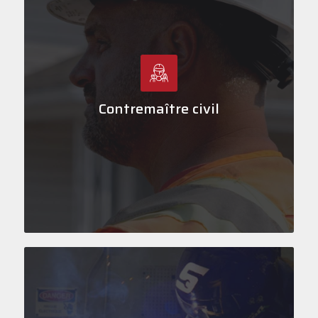
D
•
e
Contremaître civil
•
d
•
e
•